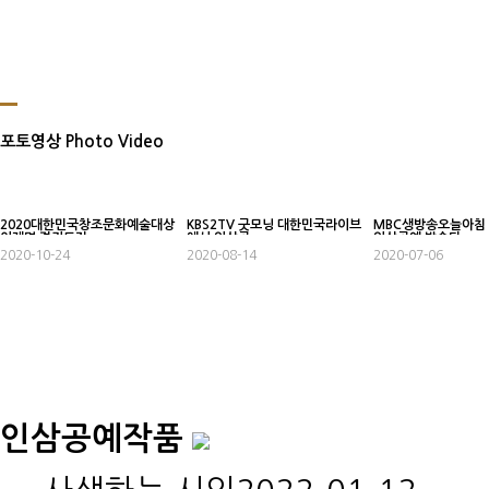
포토영상 Photo Video
2020대한민국창조문화예술대상
KBS2TV 굿모닝 대한민국라이브
MBC생방송오늘아침
이재명 경기도지…
에서 인삼공…
인삼공예 방송되…
2020-10-24
2020-08-14
2020-07-06
인삼공예작품