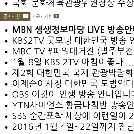
국회 문화체육관광위원장상 수상
+
+
공지사항
자유게시판
MBN 생생정보마당 LIVE 방송
KBS2TV 굿모닝 대한민국 방송 안
MBC TV #파워매거진 (별주부전).
1월 8일 KBS 2TV 아침이좋다 ...
제2회 대한민국 국제 관광박람회 
이제순이사장 대한민국 모범인대상
OBS 이것이 인생 방송 안내입니
YTN사이언스 황금나침반 방송안
SBS 순간포착 세상에 이런일이 2월
2016년 1월 4일~22일까지 전남.