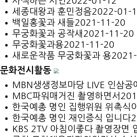
사색하는 시인
2022-01-12
세종대왕과 훈민정음
2022-01-
백일홍꽃과 새들
2021-11-20
무궁화꽃과 공작새
2021-11-20
무궁화꽃과용
2021-11-20
새로운작품 무궁화꽃과 용
2021-
문화전시활동
MBN생생정보마당 LIVE 인삼공예 
MBC파워매거진 촬영하면서
201
한국예총 명인 집행위원 위촉식이 
한국예총 명인 재인증식 입니다
2
KBS 2TV 아침이좋다 촬영장면 입